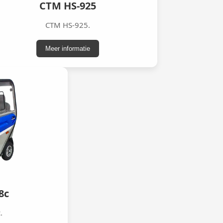
CTM HS-925
CTM HS-925.
Meer informatie
8c
.